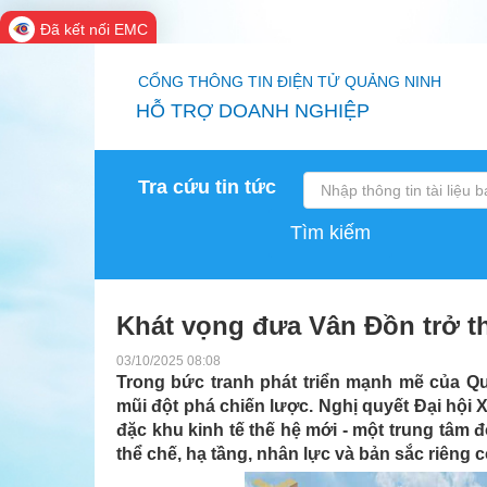
Đã kết nối EMC
CỔNG THÔNG TIN ĐIỆN TỬ QUẢNG NINH
HỖ TRỢ DOANH NGHIỆP
Tra cứu tin tức
Tìm kiếm
Khát vọng đưa Vân Đồn trở th
03/10/2025 08:08
Trong bức tranh phát triển mạnh mẽ của Q
mũi đột phá chiến lược. Nghị quyết Đại hội
đặc khu kinh tế thế hệ mới - một trung tâm đ
thể chế, hạ tầng, nhân lực và bản sắc riêng c