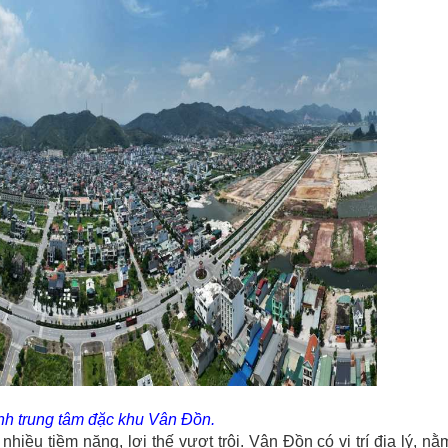
h trung tâm đặc khu Vân Đồn.
iều tiềm năng, lợi thế vượt trội. Vân Đồn có vị trí địa lý, nằ