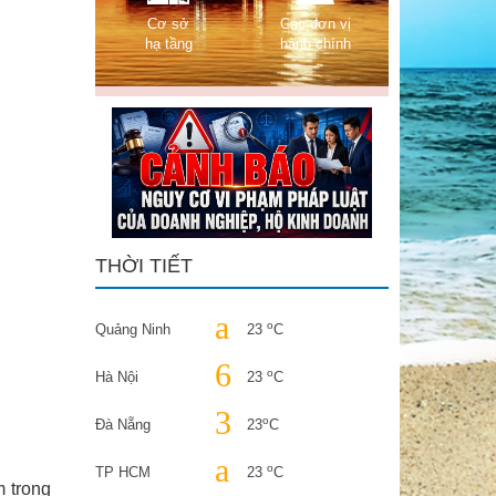
Cơ sở
Các đơn vị
hạ tầng
hành chính
THỜI TIẾT
o
Quảng Ninh
23
C
o
Hà Nội
23
C
o
Đà Nẵng
23
C
o
TP HCM
23
C
m trong