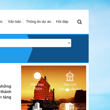
ức
Văn bản
Thông tin dự án
Hỏi đáp
Điều kiện
Diện tích
 những
TNXH
Lịch sử văn hóa
 thành
ền tảng