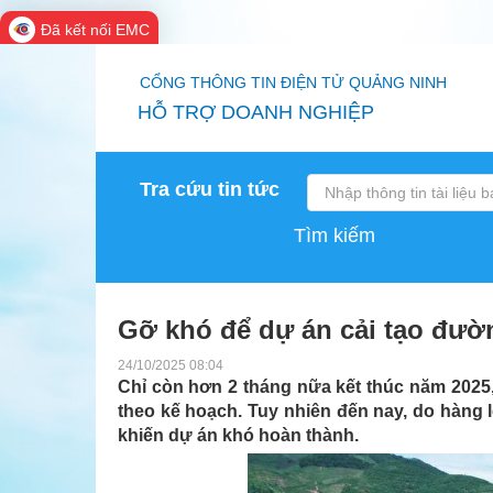
Đã kết nối EMC
CỔNG THÔNG TIN ĐIỆN TỬ QUẢNG NINH
HỖ TRỢ DOANH NGHIỆP
Tra cứu tin tức
Tìm kiếm
Gỡ khó để dự án cải tạo đườn
24/10/2025 08:04
Chỉ còn hơn 2 tháng nữa kết thúc năm 2025,
theo kế hoạch. Tuy nhiên đến nay, do hàng
khiến dự án khó hoàn thành.