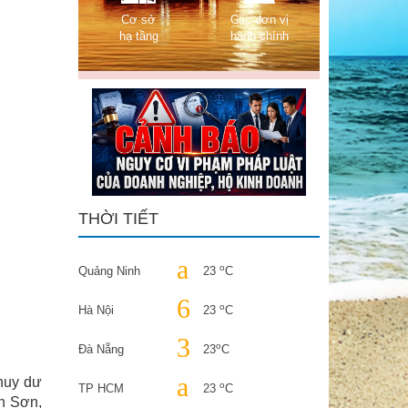
Cơ sở
Các đơn vị
hạ tầng
hành chính
THỜI TIẾT
o
Quảng Ninh
23
C
o
Hà Nội
23
C
o
Đà Nẵng
23
C
 huy dư
o
TP HCM
23
C
ôn Sơn,