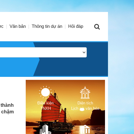
ức
Văn bản
Thông tin dự án
Hỏi đáp
Điều kiện
Diện tích
 thành
TNXH
Lịch sử văn hóa
B chậm