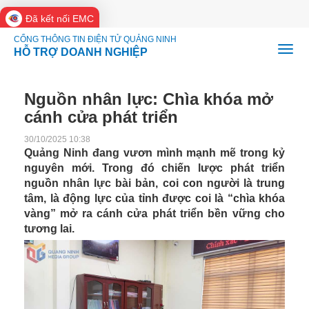
Đã kết nối EMC
CỔNG THÔNG TIN ĐIỆN TỬ QUẢNG NINH
HỖ TRỢ DOANH NGHIỆP
Nguồn nhân lực: Chìa khóa mở
cánh cửa phát triển
30/10/2025 10:38
Quảng Ninh đang vươn mình mạnh mẽ trong kỷ
nguyên mới. Trong đó chiến lược phát triển
nguồn nhân lực bài bản, coi con người là trung
tâm, là động lực của tỉnh được coi là “chìa khóa
vàng” mở ra cánh cửa phát triển bền vững cho
tương lai.