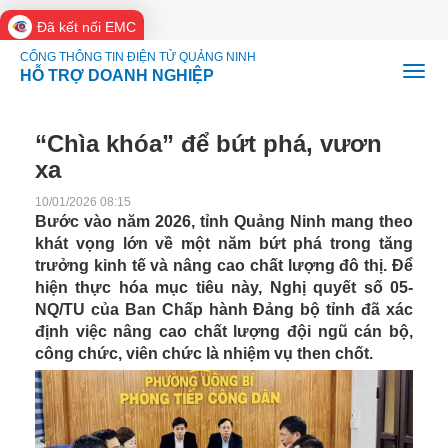
Đã kết nối EMC
CỔNG THÔNG TIN ĐIỆN TỬ QUẢNG NINH
HỖ TRỢ DOANH NGHIỆP
“Chìa khóa” để bứt phá, vươn
xa
10/01/2026 08:15
Bước vào năm 2026, tỉnh Quảng Ninh mang theo
khát vọng lớn về một năm bứt phá trong tăng
trưởng kinh tế và nâng cao chất lượng đô thị. Để
hiện thực hóa mục tiêu này, Nghị quyết số 05-
NQ/TU của Ban Chấp hành Đảng bộ tỉnh đã xác
định việc nâng cao chất lượng đội ngũ cán bộ,
công chức, viên chức là nhiệm vụ then chốt.