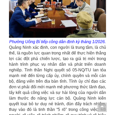
Phường Uông Bí tiếp công dân định kỳ tháng 1/2026.
Quảng Ninh xác định, con người là trung tâm, là chủ
thể, là nguồn lực quan trọng nhất để thực hiện thắng
lợi các đột phá chiến lược, tạo ra giá trị mới trong
hành trình phục vụ nhân dân và phát triển doanh
nghiệp. Tinh thần Nghị quyết số 05-NQ/TU lan tỏa
mạnh mẽ đến từng cấp ủy, chính quyền và mỗi cán
bộ, đảng viên trên địa bàn tỉnh. Tỉnh ủy chỉ đạo các
đơn vị phải đổi mới mạnh mẽ phương thức lãnh đạo,
lấy kết quả công việc và sự hài lòng của người dân
làm thước đo năng lực cán bộ. Quảng Ninh kiên
quyết loại bỏ tư duy né tránh, đùn đẩy trách nhiệm,
thay vào đó là tinh thần “5 rõ” trong công việc: Rõ