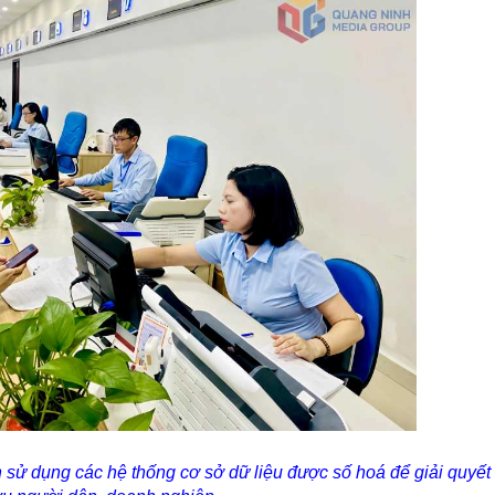
 sử dụng các hệ thống cơ sở dữ liệu được số hoá để giải quyế