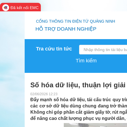
Đã kết nối EMC
CỔNG THÔNG TIN ĐIỆN TỬ QUẢNG NINH
HỖ TRỢ DOANH NGHIỆP
Tra cứu tin tức
Tìm kiếm
Số hóa dữ liệu, thuận lợi giả
02/06/2026 12:23
Đẩy mạnh số hóa dữ liệu, tái cấu trúc quy tr
các cơ sở dữ liệu dùng chung đang trở thàn
Không chỉ góp phần cắt giảm giấy tờ, rút ngắ
để nâng cao chất lượng phục vụ người dân,