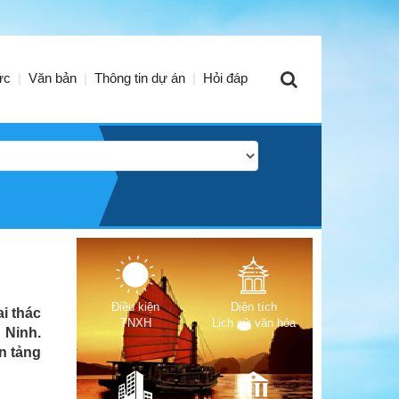
ức
Văn bản
Thông tin dự án
Hỏi đáp
Điều kiện
Diện tích
i thác
TNXH
Lịch sử văn hóa
 Ninh.
ền tảng