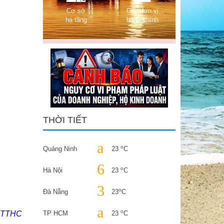
Cơ sở
Các đơn vị
hạ tầng
hành chính
THỜI TIẾT
o
Quảng Ninh
23
C
o
Hà Nội
23
C
o
Đà Nẵng
23
C
o
TP HCM
23
C
t TTHC