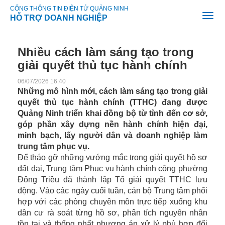
CỔNG THÔNG TIN ĐIỆN TỬ QUẢNG NINH
HỖ TRỢ DOANH NGHIỆP
Nhiều cách làm sáng tạo trong
giải quyết thủ tục hành chính
06/07/2026 16:40
Những mô hình mới, cách làm sáng tạo trong giải
quyết thủ tục hành chính (TTHC) đang được
Quảng Ninh triển khai đồng bộ từ tỉnh đến cơ sở,
góp phần xây dựng nền hành chính hiện đại,
minh bạch, lấy người dân và doanh nghiệp làm
trung tâm phục vụ.
Để tháo gỡ những vướng mắc trong giải quyết hồ sơ
đất đai, Trung tâm Phục vụ hành chính công phường
Đông Triều đã thành lập Tổ giải quyết TTHC lưu
động. Vào các ngày cuối tuần, cán bộ Trung tâm phối
hợp với các phòng chuyên môn trực tiếp xuống khu
dân cư rà soát từng hồ sơ, phân tích nguyên nhân
tồn tại và thống nhất phương án xử lý phù hợp đối