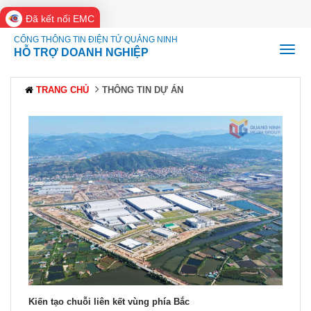
Đã kết nối EMC
CỔNG THÔNG TIN ĐIỆN TỬ QUẢNG NINH
HỖ TRỢ DOANH NGHIỆP
TRANG CHỦ
THÔNG TIN DỰ ÁN
Kiến tạo chuỗi liên kết vùng phía Bắc